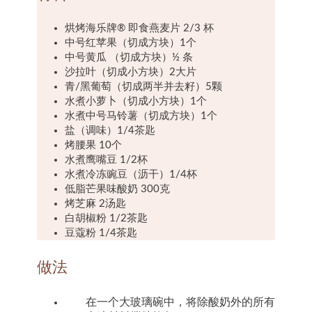
烘烤海乐牌® 即食燕麦片 2/3 杯
中号红苹果（切成方块）1个
中号黄瓜 （切成方块）½ 条
沙拉叶（切成小方块）2大片
青/黑葡萄（切成两半并去籽）5颗
水煮小萝卜（切成小方块）1个
水煮中号马铃薯（切成方块）1个
盐（调味）1/4茶匙
烤腰果 10个
水煮鹰嘴豆 1/2杯
水煮冷冻豌豆（沥干）1/4杯
低脂芒果味酸奶 300克
烤芝麻 2汤匙
白胡椒粉 1/2茶匙
豆蔻粉 1/4茶匙
做法
在一个大玻璃碗中，将除酸奶外的所有