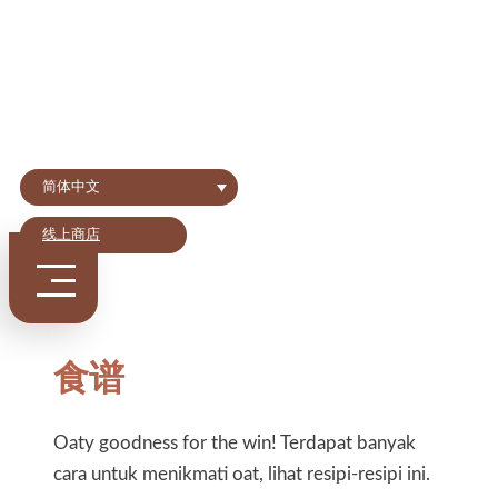
简体中文
线上商店
食谱
Oaty goodness for the win! Terdapat banyak
cara untuk menikmati oat, lihat resipi-resipi ini.