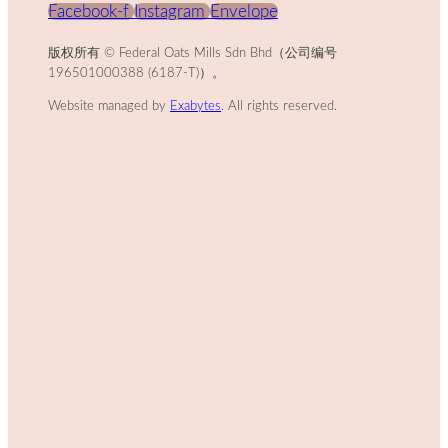
Facebook-f
Instagram
Envelope
版权所有 © Federal Oats Mills Sdn Bhd（公司编号
196501000388 (6187-T)）。
Website managed by
Exabytes
. All rights reserved.