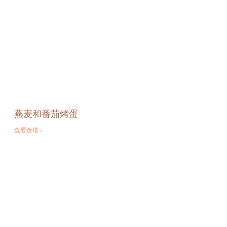
燕麦和番茄烤蛋
查看食谱 »