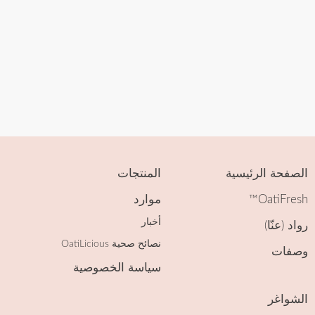
صفحة الرئيسية
المنتجات
OatiFres
موارد
أخبار
اد (عنّا)
نصائح صحية OatiLicious
صفات
سياسة الخصوصية
شواغر