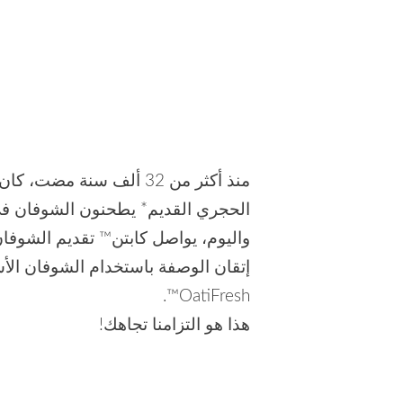
منذ أكثر من 32 ألف سنة م
الحجري القديم* يطحنون الشوفان في
واليوم، يواصل كابتن™ تقديم الشوفا
إتقان الوصفة باستخدام الشوفان الأس
OatiFresh™.
هذا هو التزامنا تجاهك!