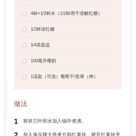
4杯+1⁄2杯水（1/2杯用于溶解红糖）
1⁄2杯深红糖
1⁄4茶匙盐
100毫升椰奶
1汤匙（可选）葡萄干/坚果（烤）
做法
将班兰叶和水加入锅中煮沸。
加入海乐牌大燕麦片和红薯块，煨至红薯块变