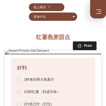
线上商店
简体中文
红薯燕麦甜点
Print
材料
1杯海乐牌大燕麦片
1⁄2杯红薯（切成方块）
2片班兰叶（打结）