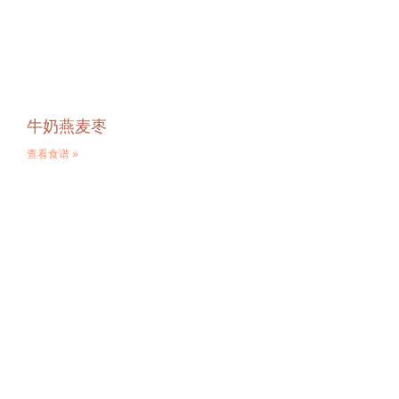
牛奶燕麦枣
查看食谱 »